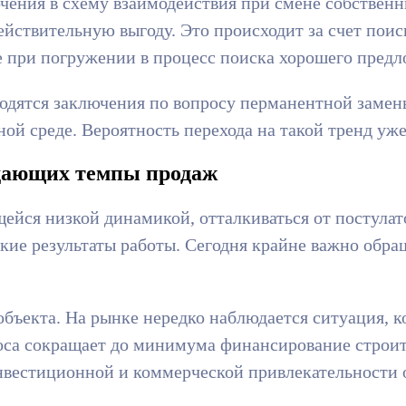
ения в схему взаимодействия при смене собственн
йствительную выгоду. Это происходит за счет поис
 при погружении в процесс поиска хорошего предло
одятся заключения по вопросу перманентной замен
й среде. Вероятность перехода на такой тренд уже
адающих темпы продаж
ейся низкой динамикой, отталкиваться от постулат
окие результаты работы. Сегодня крайне важно об
ъекта. На рынке нередко наблюдается ситуация, ко
оса сокращает до минимума финансирование строите
нвестиционной и коммерческой привлекательности о