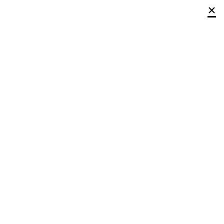
×
×
×