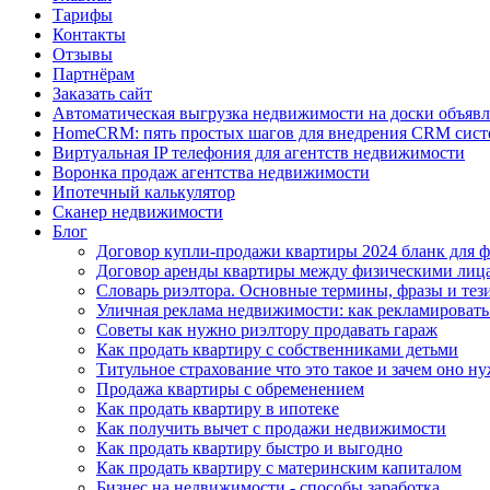
Тарифы
Контакты
Отзывы
Партнёрам
Заказать сайт
Автоматическая выгрузка недвижимости на доски объяв
HomeCRM: пять простых шагов для внедрения CRM сист
Виртуальная IP телефония для агентств недвижимости
Воронка продаж агентства недвижимости
Ипотечный калькулятор
Сканер недвижимости
Блог
Договор купли-продажи квартиры 2024 бланк для ф
Договор аренды квартиры между физическими лица
Словарь риэлтора. Основные термины, фразы и тез
Уличная реклама недвижимости: как рекламироват
Советы как нужно риэлтору продавать гараж
Как продать квартиру с собственниками детьми
Титульное страхование что это такое и зачем оно н
Продажа квартиры с обременением
Как продать квартиру в ипотеке
Как получить вычет с продажи недвижимости
Как продать квартиру быстро и выгодно
Как продать квартиру с материнским капиталом
Бизнес на недвижимости - способы заработка