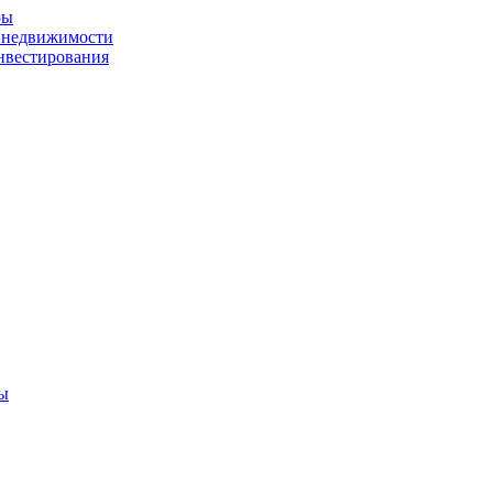
ры
а недвижимости
нвестирования
ры