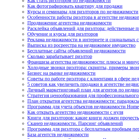
Как стать риэлтором по недвижимости
Как фотографировать квартиру для продажи
Курсы и семинары для риэлторов по недвижимости
Особенности работы риэлтора в агентстве недвижи
Продвижение агентства недвижимости
Расклейка объявлений для риэлтора: действенные 
Обучение и курсы для риэлторов
Реклама недвижимости в интернете и социальных с
Выписка из росреестра на недвижимое имущество
Бесплатные сайты объявлений недвижимости
Сколько зарабатывает риэлтор
Франшиза агентства недвижимости: плюсы и мину
Холодные звонки риэлтора: скрипты, примеры зво
Бизнес на рынке недвижимости
Советы по работе риэлтора с клиентами в сфере н
5 советов как увеличить продажи в агентстве недв
Личный маркетинговый план для агентов по недв
Стратегия ценообразования для профессионального
План открытия агентства недвижимости: парадоксы
Программа для учета объектов недвижимости Ho
Как открыть агентство недвижимости с нуля
Книги для риэлторов: какие книги должен прочесть
Сканер недвижимости. Парсинг объявлений
Программа для риэлтора с бесплатным пробным пе
База агентств недвижимости