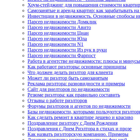
Хоум-стейджинг для повышения стоимости кварти
Самозанятые и аренда квартир: как зарабатывать н
Инвестиции в недвижимость. Основные спобосы и
Парсер недвижимости Домклик
Парсер недвижимости Авито
Парсер недвижимости Циан
Парсер недвижимости Юла
Парсер недвижимости N1
Парсер недвижимости Из рук в руки
Парсер недвижимости Фарпост
Работа в агентстве недвижимости: плюсы и минусы
Как работают риэлторы: основные принципы
Что должен делать риэлтор для клиента
Может ли риэлтор быть самозанятым
Реклама риэлтора: разновидности и примеры
Сайт для риелторов по недвижимости
Резюме риэлтора: как правильно составить
Отзывы о работе риэлторов
Форумы риэлторов и агентов по недвижимости
Базы недвижимости, которыми пользуются риэлто
Как сделать ремонт в квартире дешево и красиво
Поздравление риэлтору с Днем Рождения
Поздравления с Днем Риэлтора в стихах и прозе
Как назвать риэлторскую компанию. Примеры
Логотип агентства недвижимости по фен шуй