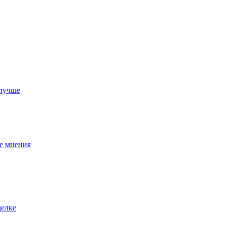
 лучше
ые мнения
делке