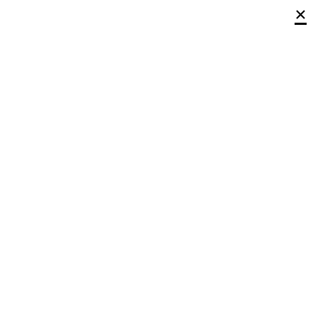
×
×
×