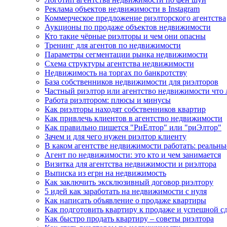
Реклама объектов недвижимости в Instagram
Коммерческое предложение риэлторского агентства
Аукционы по продаже объектов недвижимости
Кто такие чёрные риэлторы и чем они опасны
Тренинг для агентов по недвижимости
Параметры сегментации рынка недвижимости
Схема структуры агентства недвижимости
Недвижимость на торгах по банкротству
База собственников недвижимости для риэлторов
Частный риэлтор или агентство недвижимости что
Работа риэлтором: плюсы и минусы
Как риэлторы находят собственников квартир
Как привлечь клиентов в агентство недвижимости
Как правильно пишется "РиЕлтор" или "риЭлтор"
Зачем и для чего нужен риэлтор клиенту
В каком агентстве недвижимости работать: реальн
Агент по недвижимости: это кто и чем занимается
Визитка для агентства недвижимости и риэлтора
Выписка из егрн на недвижимость
Как заключить эксклюзивный договор риэлтору
5 идей как заработать на недвижимости с нуля
Как написать объявление о продаже квартиры
Как подготовить квартиру к продаже и успешной с
Как быстро продать квартиру – советы риэлтора