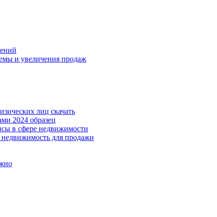
лений
емы и увеличения продаж
изических лиц скачать
ми 2024 образец
исы в сфере недвижимости
ь недвижимость для продажи
ужно