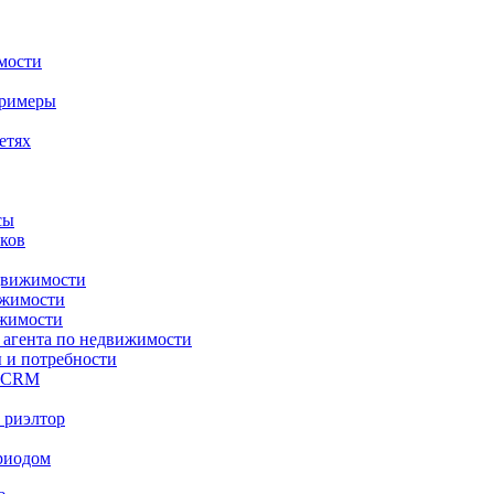
мости
примеры
етях
сы
нков
едвижимости
ижимости
ижимости
 агента по недвижимости
 и потребности
meCRM
 риэлтор
риодом