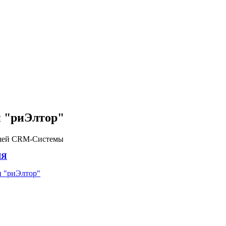
и "риЭлтор"
ашей CRM-Системы
ИЯ
и "риЭлтор"