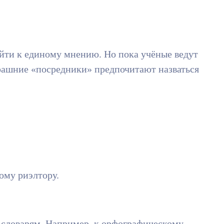
ийти к единому мнению. Но пока учёные ведут
ерашние «посредники» предпочитают назваться
ому риэлтору.
м словарям. Например, к орфографическому