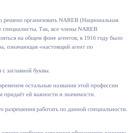
ыло решено организовать NAREB (Национальная
е специалисты. Так, все члены NAREB
яться на общем фоне агентов, в 1916 году было
ра, означающая «настоящий агент по
 с заглавной буквы.
о временем остальные названия этой профессии
и придаёт ей важности и значимости.
о разрешения работать по данной специальности.
ни одного учебного заведения обучающего данному