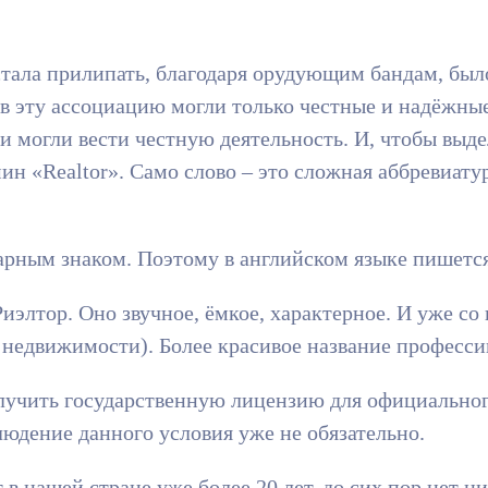
 стала прилипать, благодаря орудующим бандам, б
в эту ассоциацию могли только честные и надёжны
могли вести честную деятельность. И, чтобы выдел
н «Realtor». Само слово – это сложная аббревиату
варным знаком. Поэтому в английском языке пишется
иэлтор. Оно звучное, ёмкое, характерное. И уже с
о недвижимости). Более красивое название професси
лучить государственную лицензию для официальног
людение данного условия уже не обязательно.
 в нашей стране уже более 20 лет, до сих пор нет 