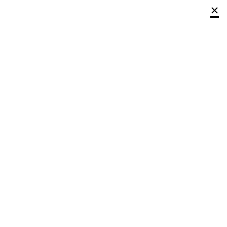
×
×
×