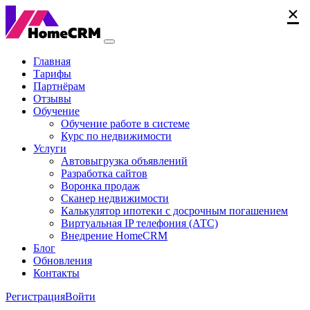
×
×
×
Главная
Тарифы
Партнёрам
Отзывы
Обучение
Обучение работе в системе
Курс по недвижимости
Услуги
Автовыгрузка объявлений
Разработка сайтов
Воронка продаж
Сканер недвижимости
Калькулятор ипотеки с досрочным погашением
Виртуальная IP телефония (АТС)
Внедрение HomeCRM
Блог
Обновления
Контакты
Регистрация
Войти